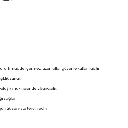
rarlı madde içermez, uzun yıllar güvenle kullanılabilir.
ıklık sunar.
laşık makinesinde yıkanabilir.
ğı sağlar.
nlük serviste tercih edilir.