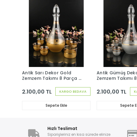
Antik Sarı Dekor Gold
Antik Gümüş Dek
Zemzem Takımı 8 Parça 6
Zemzem Takımı 8
Kişilik
Kişilik
2.100,00 TL
2.100,00 TL
KARGO BEDAVA
K
Sepete Ekle
Sepete E
Hızlı Teslimat
Siparişleriniz en kısa sürede elinize