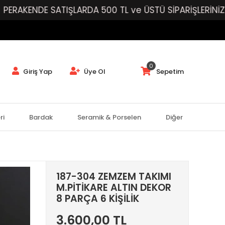
DE SATIŞLARDA 500 TL ve ÜSTÜ SİPARİŞLERİNİZE ÜCRE
0
Giriş Yap
Üye Ol
Sepetim
ri
Bardak
Seramik & Porselen
Diğer
187-304 ZEMZEM TAKIMI
M.PİTİKARE ALTIN DEKOR
8 PARÇA 6 KİŞİLİK
3.600,00 TL