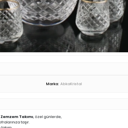
Marka:
AbkaKristal
 Zemzem Takımı
, özel günlerde,
ralarınıza taşır.
 takım,