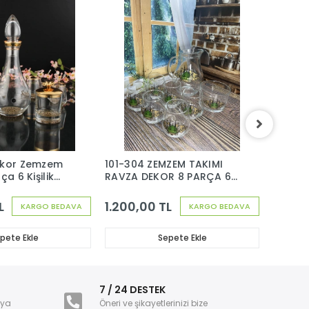
ekor Zemzem
101-304 ZEMZEM TAKIMI
101-30
ça 6 Kişilik
RAVZA DEKOR 8 PARÇA 6
KABE D
KİŞİLİK
KİŞİLİK
L
1.200,00 TL
990,0
KARGO BEDAVA
KARGO BEDAVA
pete Ekle
Sepete Ekle
i
7 / 24 DESTEK
nya
Öneri ve şikayetlerinizi bize