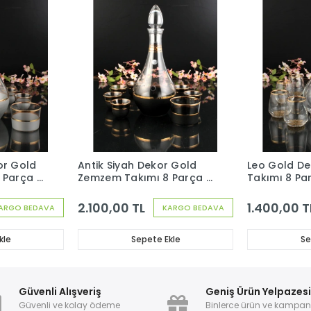
or Gold
Antik Siyah Dekor Gold
Leo Gold D
 Parça 6
Zemzem Takımı 8 Parça 6
Takımı 8 Par
Kişilik
486-202
2.100,00 TL
1.400,00 T
ARGO BEDAVA
KARGO BEDAVA
kle
Sepete Ekle
Se
Güvenli Alışveriş
Geniş Ürün Yelpazes
Güvenli ve kolay ödeme
Binlerce ürün ve kampa