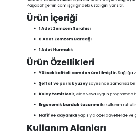
Paşabahçe’nin cam işçiliğindeki ustalığını yansıtır.
Ürün İçeriği
1 Adet Zemzem Sürahisi
6 Adet Zemzem Bardağı
1 Adet Hurmalık
Ürün Özellikleri
Yüksek kaliteli camdan üretilmiştir.
Sağlığa za
Şeffaf ve parlak yüzey
sayesinde zamansız bir ş
Kolay temizlenir
, elde veya uygun programda bu
Ergonomik bardak tasarımı
ile kullanım rahatlı
Hafif ve dayanıklı
yapısıyla özel davetlerde ve gü
Kullanım Alanları