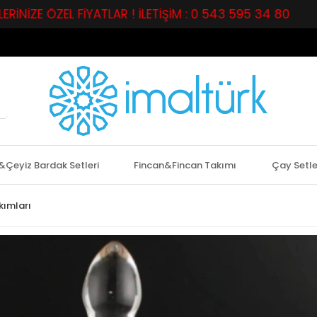
ZEL FİYATLAR ! İLETİŞİM : 0 543 595 34 80
PERAKEN
&Çeyiz Bardak Setleri
Fincan&Fincan Takımı
Çay Setle
ımları