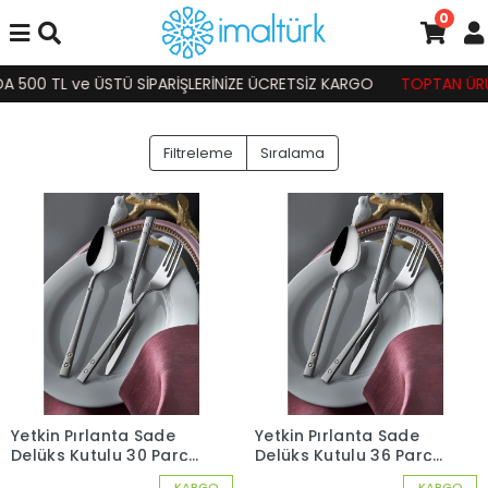
0
 500 TL ve ÜSTÜ SİPARİŞLERİNİZE ÜCRETSİZ KARGO
TOPTAN ÜRÜN 
Filtreleme
Sıralama
Yetkin Pırlanta Sade
Yetkin Pırlanta Sade
Delüks Kutulu 30 Parça
Delüks Kutulu 36 Parça
6 Kişilik Çatal Kaşık
6 Kişilik Çatal Kaşık
KARGO
KARGO