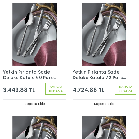
Yetkin Pırlanta Sade
Yetkin Pırlanta Sade
Delüks Kutulu 60 Parça
Delüks Kutulu 72 Parça
12 Kişilik Çatal Kaşık
12 Kişilik Çatal Kaşık
KARGO
KARGO
Seti
Bıçak Seti
3.449,88 TL
4.724,88 TL
BEDAVA
BEDAVA
Sepete Ekle
Sepete Ekle