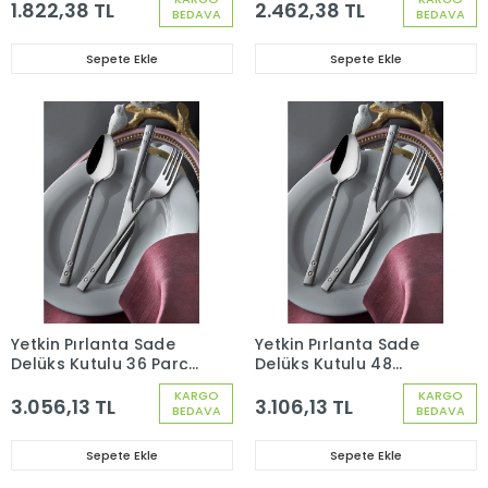
Seti
Bıçak Seti
1.822,38 TL
2.462,38 TL
BEDAVA
BEDAVA
Sepete Ekle
Sepete Ekle
Yetkin Pırlanta Sade
Yetkin Pırlanta Sade
Delüks Kutulu 36 Parça
Delüks Kutulu 48
12 Kişilik Çatal Kaşık
Parça 12 Kişilik Çatal
KARGO
KARGO
Bıçak Seti
Kaşık Seti
3.056,13 TL
3.106,13 TL
BEDAVA
BEDAVA
Sepete Ekle
Sepete Ekle