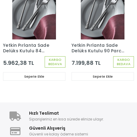
Yetkin Pırlanta Sade
Yetkin Pırlanta Sade
Delüks Kutulu 84
Delüks Kutulu 90 Parça
Parça 12 Kişilik Çatal
12 Kişilik Çatal Kaşık
KARGO
KARGO
Kaşık Bıçak Seti
Bıçak Seti
5.962,38 TL
7.199,88 TL
BEDAVA
BEDAVA
Sepete Ekle
Sepete Ekle
Hızlı Teslimat
Siparişleriniz en kısa sürede elinize ulaşır.
Güvenli Alışveriş
Güvenli ve kolay ödeme sistemi