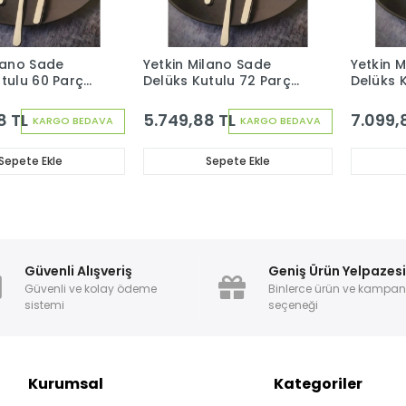
lano Sade
Yetkin Milano Sade
Yetkin 
utulu 60 Parça
Delüks Kutulu 72 Parça
Delüks 
 Çatal Kaşık
12 Kişilik Çatal Kaşık
12 Kişili
Bıçak Seti
Bıçak Se
8 TL
5.749,88 TL
7.099,
KARGO BEDAVA
KARGO BEDAVA
Sepete Ekle
Sepete Ekle
Güvenli Alışveriş
Geniş Ürün Yelpazes
Güvenli ve kolay ödeme
Binlerce ürün ve kampa
sistemi
seçeneği
Kurumsal
Kategoriler