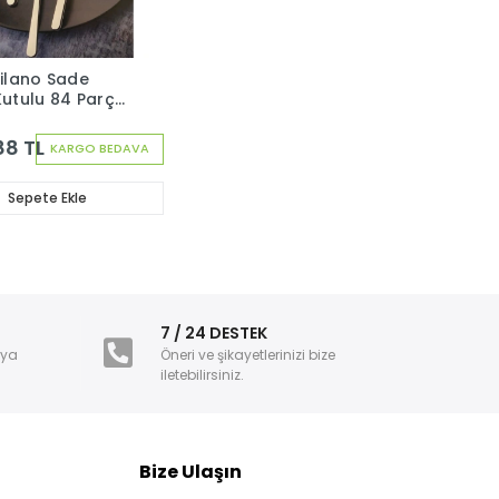
Milano Sade
Kutulu 84 Parça
k Çatal Kaşık
ti
88 TL
KARGO BEDAVA
Sepete Ekle
i
7 / 24 DESTEK
nya
Öneri ve şikayetlerinizi bize
iletebilirsiniz.
Bize Ulaşın