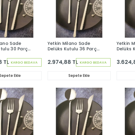
lano Sade
Yetkin Milano Sade
Yetkin 
utulu 30 Parça
Delüks Kutulu 36 Parça
Delüks 
Çatal Kaşık Seti
6 Kişilik Çatal Kaşık
12 Kişili
Bıçak Seti
Bıçak Se
8 TL
2.974,88 TL
3.624,
KARGO BEDAVA
KARGO BEDAVA
Sepete Ekle
Sepete Ekle