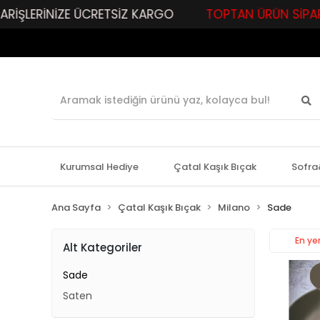
LERİNİZE ÜCRETSİZ KARGO
TOPTAN ÜRÜN SİPARİŞLERİ
Kurumsal Hediye
Çatal Kaşık Bıçak
Sofra
Ana Sayfa
Çatal Kaşık Bıçak
Milano
Sade
En yen
Alt Kategoriler
Sade
Saten