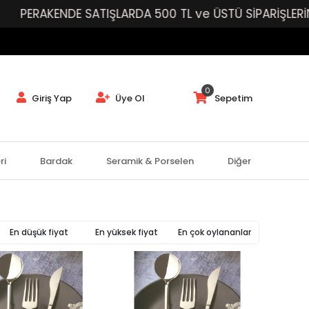
PERAKENDE SATIŞLARDA 500 TL ve ÜSTÜ SİPARİŞLERİNİZ
0
Giriş Yap
Üye Ol
Sepetim
ri
Bardak
Seramik & Porselen
Diğer
En düşük fiyat
En yüksek fiyat
En çok oylananlar