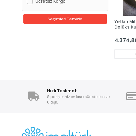
Ücretsiz Kargo
Seçimleri Temizle
Yetkin Mi
Delüks K
12 Kişilik
Seti
4.374,8
Hızlı Teslimat
Siparişleriniz en kısa sürede elinize
ulaşır.