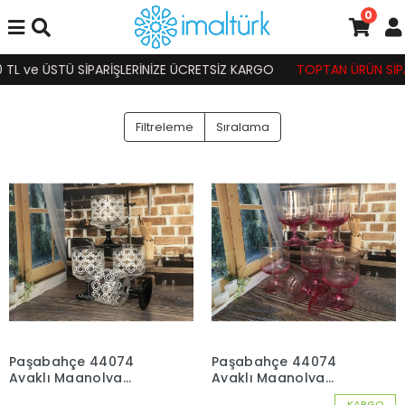
0
TL ve ÜSTÜ SİPARİŞLERİNİZE ÜCRETSİZ KARGO
TOPTAN ÜRÜN SİPARİ
Filtreleme
Sıralama
Paşabahçe 44074
Paşabahçe 44074
Ayaklı Magnolya
Ayaklı Magnolya
Sunum Bardağı Siyah
Sunum Bardağı Pembe
KARGO