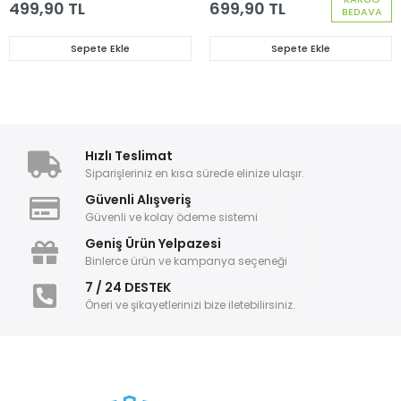
İnci Dekor 4'lü
6'lı
499,90 TL
699,90 TL
BEDAVA
Sepete Ekle
Sepete Ekle
Hızlı Teslimat
Siparişleriniz en kısa sürede elinize ulaşır.
Güvenli Alışveriş
Güvenli ve kolay ödeme sistemi
Geniş Ürün Yelpazesi
Binlerce ürün ve kampanya seçeneği
7 / 24 DESTEK
Öneri ve şikayetlerinizi bize iletebilirsiniz.