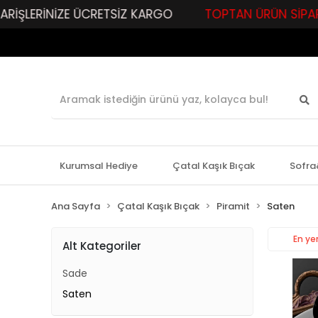
İŞLERİNİZE ÜCRETSİZ KARGO
TOPTAN ÜRÜN SİPARİŞLE
Kurumsal Hediye
Çatal Kaşık Bıçak
Sofra
Ana Sayfa
Çatal Kaşık Bıçak
Piramit
Saten
En yen
Alt Kategoriler
Sade
Saten