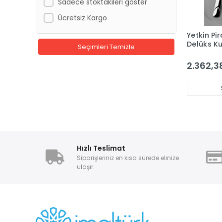
Sadece stoktakileri göster
Ücretsiz Kargo
Yetkin Pi
Delüks K
Seçimleri Temizle
12 Kişilik
Seti
2.362,3
Hızlı Teslimat
Siparişleriniz en kısa sürede elinize
ulaşır.