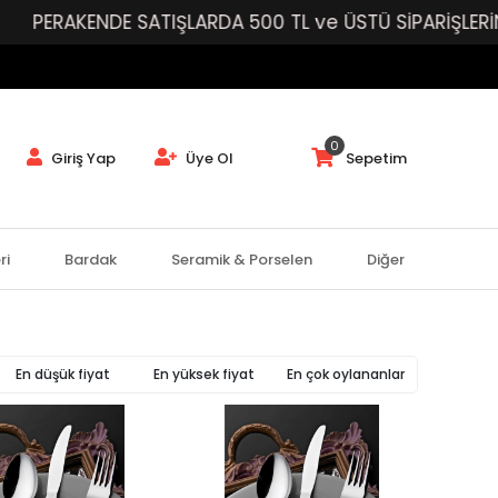
PERAKENDE SATIŞLARDA 500 TL ve ÜSTÜ SİPARİŞLERİNİ
0
Giriş Yap
Üye Ol
Sepetim
ri
Bardak
Seramik & Porselen
Diğer
En düşük fiyat
En yüksek fiyat
En çok oylananlar