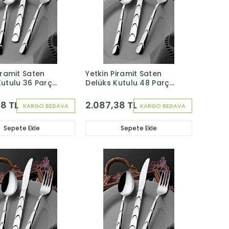
iramit Saten
Yetkin Piramit Saten
Kutulu 36 Parça
Delüks Kutulu 48 Parça
k Çatal Kaşık
12 Kişilik Çatal Kaşık
ti
Seti
88 TL
2.087,38 TL
KARGO BEDAVA
KARGO BEDAVA
Sepete Ekle
Sepete Ekle