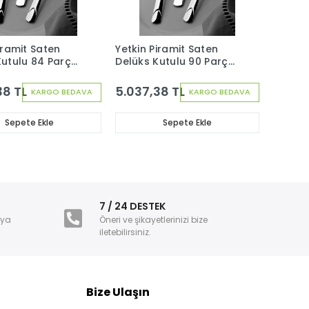
iramit Saten
Yetkin Piramit Saten
Kutulu 84 Parça
Delüks Kutulu 90 Parça
k Çatal Kaşık
12 Kişilik Çatal Kaşık
ti
Bıçak Seti
38 TL
5.037,38 TL
KARGO BEDAVA
KARGO BEDAVA
Sepete Ekle
Sepete Ekle
i
7 / 24 DESTEK
nya
Öneri ve şikayetlerinizi bize
iletebilirsiniz.
Bize Ulaşın