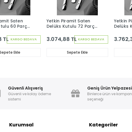
ramit Saten
Yetkin Piramit Saten
Yetkin P
utulu 60 Parça
Delüks Kutulu 72 Parça
Delüks 
 Çatal Kaşık
12 Kişilik Çatal Kaşık
12 Kişili
Bıçak Seti
Bıçak Se
8 TL
3.074,88 TL
3.762,
KARGO BEDAVA
KARGO BEDAVA
Sepete Ekle
Sepete Ekle
Güvenli Alışveriş
Geniş Ürün Yelpazes
Güvenli ve kolay ödeme
Binlerce ürün ve kampa
sistemi
seçeneği
Kurumsal
Kategoriler