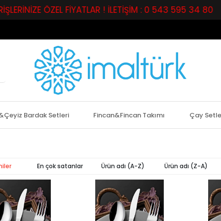
RİNİZE ÖZEL FİYATLAR ! İLETİŞİM : 0 543 595 34 80
&Çeyiz Bardak Setleri
Fincan&Fincan Takımı
Çay Setle
iler
En çok satanlar
Ürün adı (A-Z)
Ürün adı (Z-A)