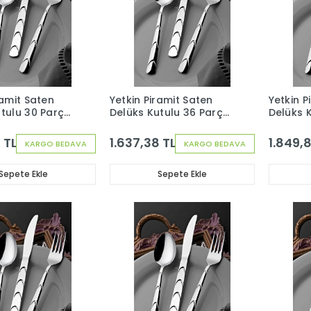
ramit Saten
Yetkin Piramit Saten
Yetkin P
utulu 30 Parça
Delüks Kutulu 36 Parça
Delüks 
Çatal Kaşık Seti
6 Kişilik Çatal Kaşık
12 Kişili
Bıçak Seti
Bıçak Se
 TL
1.637,38 TL
1.849,
KARGO BEDAVA
KARGO BEDAVA
Sepete Ekle
Sepete Ekle