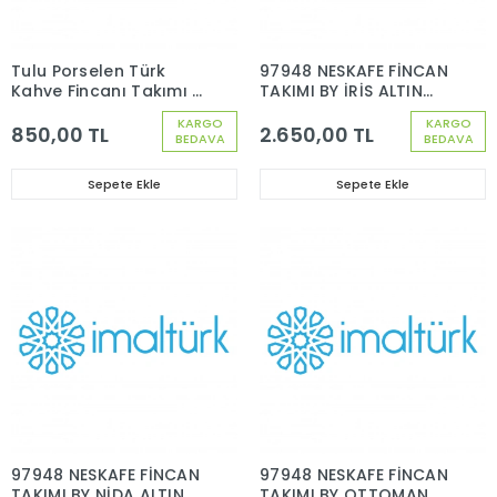
Tulu Porselen Türk
97948 NESKAFE FİNCAN
Kahve Fincanı Takımı 6
TAKIMI BY İRİS ALTIN
Kişilik 12 Parça
DEKOR 6 KİŞİLİK 12
KARGO
KARGO
PARÇA
850,00 TL
2.650,00 TL
BEDAVA
BEDAVA
Sepete Ekle
Sepete Ekle
97948 NESKAFE FİNCAN
97948 NESKAFE FİNCAN
TAKIMI BY NİDA ALTIN
TAKIMI BY OTTOMAN