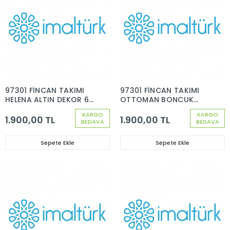
97301 FİNCAN TAKIMI
97301 FİNCAN TAKIMI
HELENA ALTIN DEKOR 6
OTTOMAN BONCUK
KİŞİLİK 12 PARÇA
PİLATİN DEKOR 6 KİŞİLİK
KARGO
KARGO
12 PARÇA
1.900,00 TL
1.900,00 TL
BEDAVA
BEDAVA
Sepete Ekle
Sepete Ekle