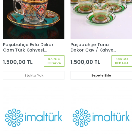
Paşabahçe Evla Dekor
Paşabahçe Tuna
Cam Türk Kahvesi
Dekor Çay / Kahve
Fincanı 12 Parça 6
Fincan Seti 6 Kişilik 12
KARGO
KARGO
Kişilik 97301
Parça 97302
1.500,00 TL
1.500,00 TL
BEDAVA
BEDAVA
Stokta Yok
Sepete Ekle