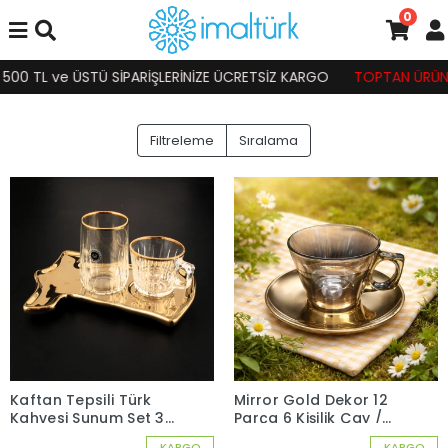
0
0 TL ve ÜSTÜ SİPARİŞLERİNİZE ÜCRETSİZ KARGO
TOPTAN ÜRÜN SİPA
Filtreleme
Sıralama
Kaftan Tepsili Türk
Mirror Gold Dekor 12
Kahvesi Sunum Set 3
Parça 6 Kişilik Çay /
Parça 1 Kişilik
Neskafe Fincan Seti
KARGO
KARGO