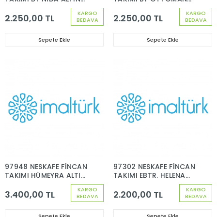
DEKOR 6 KİŞİLİK 12
BONCUK PLATİN DEKOR
KARGO
KARGO
PARÇA
6 KİŞİLİK 12 PARÇA
2.250,00 TL
2.250,00 TL
BEDAVA
BEDAVA
Sepete Ekle
Sepete Ekle
97948 NESKAFE FİNCAN
97302 NESKAFE FİNCAN
TAKIMI HÜMEYRA ALTIN
TAKIMI EBTR. HELENA
DEKOR 6 KİŞİLİK 12
DEKOR 6 KİŞİLİK 12
KARGO
KARGO
PARÇA
PARÇA
3.400,00 TL
2.200,00 TL
BEDAVA
BEDAVA
Sepete Ekle
Sepete Ekle