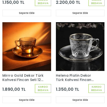
97302
1.150,00 TL
2.200,00 TL
BEDAVA
BEDAVA
Sepete Ekle
Sepete Ekle
Mirrro Gold Dekor Türk
Helena Platin Dekor
Kahvesi Fincan Seti 12
Türk Kahvesi Fincan
Parça 6 Kişilik 97301
Seti 12 Parça 6 Kişilik
KARGO
KARGO
97301
1.890,00 TL
1.350,00 TL
BEDAVA
BEDAVA
Sepete Ekle
Sepete Ekle