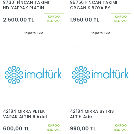
97301 FİNCAN TAKIMI
95756 FİNCAN TAKIMI
HD. YAPRAK PLATİN
ORGANİK BOYA BY
DEKOR 6 KİŞİLİK 12
ANTİK ALTIN DEKOR 6
KARGO
KARGO
PARÇA
KİŞİLİK 12 PARÇA
2.500,00 TL
1.950,00 TL
BEDAVA
BEDAVA
Sepete Ekle
Sepete Ekle
42184 MIRRA PETEK
42184 MIRRA BY IRIS
VARAK ALTIN 6 Adet
ALT 6 Adet
KARGO
KARGO
600,00 TL
990,00 TL
BEDAVA
BEDAVA