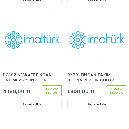
97302 NESKAFE FİNCAN
97301 FİNCAN TAKIMI
TAKIMI VİZYON ALTIN
HELENA PİLATİN DEKOR
DEKOR 6 KİŞİLİK 12
6 KİŞİLİK 12 PARÇA
KARGO
KARGO
PARÇA
4.150,00 TL
1.900,00 TL
BEDAVA
BEDAVA
Sepete Ekle
Sepete Ekle