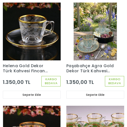
Helena Gold Dekor
Paşabahçe Agra Gold
Türk Kahvesi Fincan
Dekor Türk Kahvesi
Seti 12 Parça 6 Kişilik
Fincan Seti 12 Parça 6
KARGO
KARGO
97301
Kişilik 97301
1.350,00 TL
1.350,00 TL
BEDAVA
BEDAVA
Sepete Ekle
Sepete Ekle