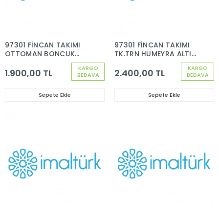
97301 FİNCAN TAKIMI
97301 FİNCAN TAKIMI
OTTOMAN BONCUK
TK.TRN HUMEYRA ALTIN
ALTIN DEKOR 6 KİŞİLİK
DEKOR 6 KİŞİLİK 12
KARGO
KARGO
12 PARÇA
PARÇA
1.900,00 TL
2.400,00 TL
BEDAVA
BEDAVA
Sepete Ekle
Sepete Ekle