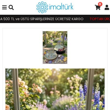
0
500 TL ve ÜSTÜ SİPARİŞLERİNİZE ÜCRETSİZ KARGO
TOPTAN ÜRÜN S