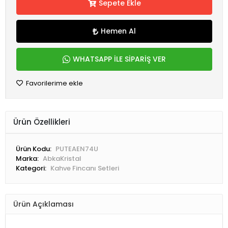
Sepete Ekle
Hemen Al
WHATSAPP İLE SİPARİŞ VER
Favorilerime ekle
Ürün Özellikleri
Ürün Kodu:
PUTEAEN74U
Marka:
AbkaKristal
Kategori:
Kahve Fincanı Setleri
Ürün Açıklaması