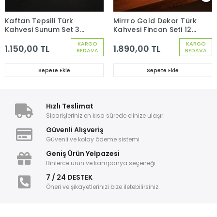
Kaftan Tepsili Türk
Mirrro Gold Dekor Türk
Kahvesi Sunum Set 3
Kahvesi Fincan Seti 12
Parça 1 Kişilik
Parça 6 Kişilik 97301
KARGO
KARGO
1.150,00 TL
1.890,00 TL
BEDAVA
BEDAVA
Sepete Ekle
Sepete Ekle
Hızlı Teslimat
Siparişleriniz en kısa sürede elinize ulaşır.
Güvenli Alışveriş
Güvenli ve kolay ödeme sistemi
Geniş Ürün Yelpazesi
Binlerce ürün ve kampanya seçeneği
7 / 24 DESTEK
Öneri ve şikayetlerinizi bize iletebilirsiniz.