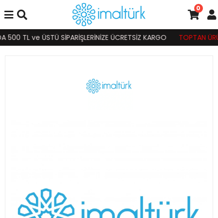
0
 500 TL ve ÜSTÜ SİPARİŞLERİNİZE ÜCRETSİZ KARGO
TOPTAN ÜRÜN S