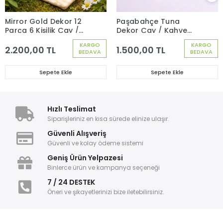
Mirror Gold Dekor 12
Paşabahçe Tuna
Parça 6 Kişilik Çay /
Dekor Çay / Kahve
Neskafe Fincan Seti
Fincan Seti 6 Kişilik 12
KARGO
KARGO
97302
Parça 97302
2.200,00 TL
1.500,00 TL
BEDAVA
BEDAVA
Sepete Ekle
Sepete Ekle
Hızlı Teslimat
Siparişleriniz en kısa sürede elinize ulaşır.
Güvenli Alışveriş
Güvenli ve kolay ödeme sistemi
Geniş Ürün Yelpazesi
Binlerce ürün ve kampanya seçeneği
7 / 24 DESTEK
Öneri ve şikayetlerinizi bize iletebilirsiniz.