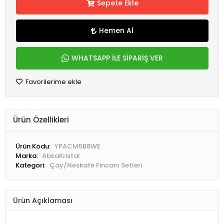
Sepete Ekle
Hemen Al
WHATSAPP İLE SİPARİŞ VER
Favorilerime ekle
Ürün Özellikleri
Ürün Kodu:
YPACM5B8WE
Marka:
AbkaKristal
Kategori:
Çay/Neskafe Fincanı Setleri
Ürün Açıklaması