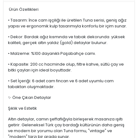
Ürün Kodu:
WAR62F37MN
Marka:
AbkaKristal
Kategori:
Çay/Neskafe Fincanı Setleri
Ürün Açıklaması
Ürün Özellikleri
• Tasarım: İnce cam işçiliği ile üretilen Tuna serisi, geniş ağız
yapısı ve ergonomik kulp tasarımıyla konforlu bir içim sunar.
• Dekor: Bardak ağız kısmında ve tabak dekorunda yüksek
kaliteli, gerçek altın yaldız (gold) detaylar bulunur.
• Malzeme: %100 dayanıklı Paşabahçe camı.
• Kapasite: 200 cc hacminde olup, filtre kahve, sütlü çay ve
bitki çayları için ideal boyuttadır.
• Set İçeriği: 6 adet cam fincan ve 6 adet uyumlu cam
tabaktan oluşmaktadır.