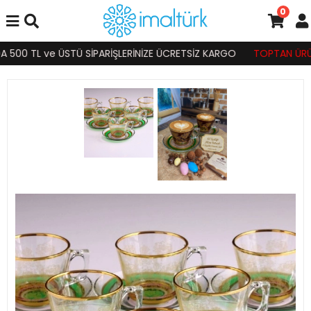
0
500 TL ve ÜSTÜ SİPARİŞLERİNİZE ÜCRETSİZ KARGO
TOPTAN ÜRÜN S