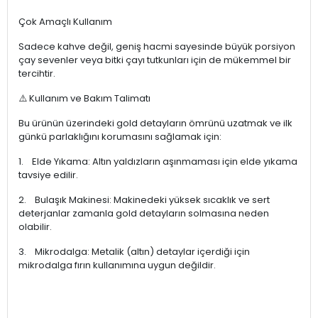
✨ Öne Çıkan Detaylar
Şıklık ve Estetik
Altın detaylar, camın şeffaflığıyla birleşerek masanıza ışıltı
getirir. Geleneksel Türk çay bardağı kültürünün daha geniş
ve modern bir yorumu olan Tuna formu, "vintage" ve
"modern" tarzı bir arada sunar.
Çok Amaçlı Kullanım
Sadece kahve değil, geniş hacmi sayesinde büyük porsiyon
çay sevenler veya bitki çayı tutkunları için de mükemmel bir
tercihtir.
⚠️ Kullanım ve Bakım Talimatı
Bu ürünün üzerindeki gold detayların ömrünü uzatmak ve ilk
günkü parlaklığını korumasını sağlamak için:
1. Elde Yıkama: Altın yaldızların aşınmaması için elde yıkama
tavsiye edilir.
2. Bulaşık Makinesi: Makinedeki yüksek sıcaklık ve sert
deterjanlar zamanla gold detayların solmasına neden