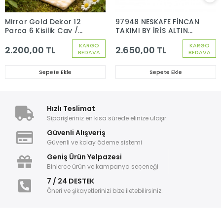
Mirror Gold Dekor 12
97948 NESKAFE FİNCAN
Parça 6 Kişilik Çay /
TAKIMI BY İRİS ALTIN
Neskafe Fincan Seti
DEKOR 6 KİŞİLİK 12
KARGO
KARGO
97302
PARÇA
2.200,00 TL
2.650,00 TL
BEDAVA
BEDAVA
Sepete Ekle
Sepete Ekle
Hızlı Teslimat
Siparişleriniz en kısa sürede elinize ulaşır.
Güvenli Alışveriş
Güvenli ve kolay ödeme sistemi