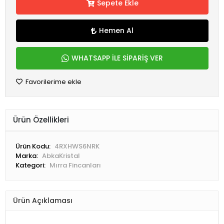
Sepete Ekle
Hemen Al
WHATSAPP İLE SİPARİŞ VER
Favorilerime ekle
Ürün Özellikleri
Ürün Kodu:
4RXHWS6NRK
Marka:
AbkaKristal
Kategori:
Mırra Fincanları
Ürün Açıklaması