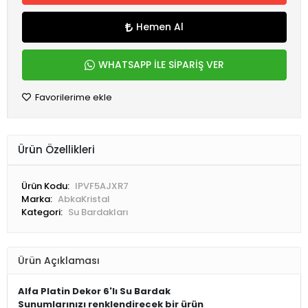
Hemen Al
WHATSAPP İLE SİPARİŞ VER
Favorilerime ekle
Ürün Özellikleri
Ürün Kodu:
IPVF5AJXR7
Marka:
AbkaKristal
Kategori:
Su Bardakları
Ürün Açıklaması
Alfa Platin Dekor 6'lı Su Bardak
Sunumlarınızı renklendirecek bir ürün