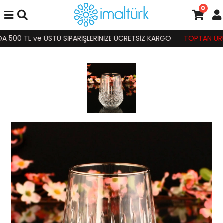
0
 500 TL ve ÜSTÜ SİPARİŞLERİNİZE ÜCRETSİZ KARGO
TOPTAN ÜRÜN S