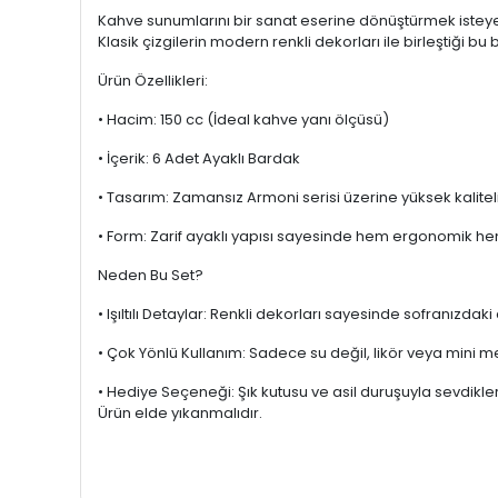
Kahve sunumlarını bir sanat eserine dönüştürmek isteyenler
Klasik çizgilerin modern renkli dekorları ile birleştiği b
Ürün Özellikleri:
• Hacim: 150 cc (İdeal kahve yanı ölçüsü)
• İçerik: 6 Adet Ayaklı Bardak
• Tasarım: Zamansız Armoni serisi üzerine yüksek kalitel
• Form: Zarif ayaklı yapısı sayesinde hem ergonomik hem 
Neden Bu Set?
• Işıltılı Detaylar: Renkli dekorları sayesinde sofranız
• Çok Yönlü Kullanım: Sadece su değil, likör veya mini m
• Hediye Seçeneği: Şık kutusu ve asil duruşuyla sevdikleri
Ürün elde yıkanmalıdır.