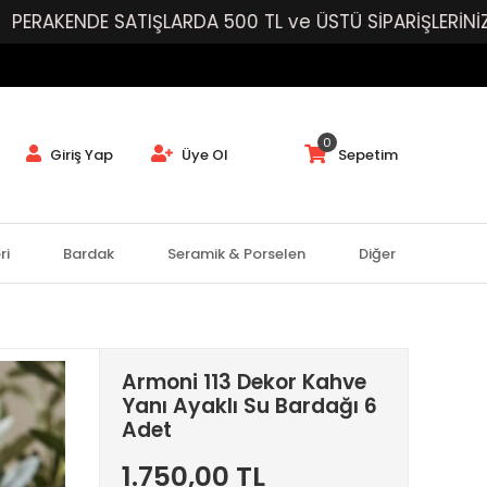
E SATIŞLARDA 500 TL ve ÜSTÜ SİPARİŞLERİNİZE ÜCRET
0
Giriş Yap
Üye Ol
Sepetim
ri
Bardak
Seramik & Porselen
Diğer
Armoni 113 Dekor Kahve
Yanı Ayaklı Su Bardağı 6
Adet
1.750,00 TL