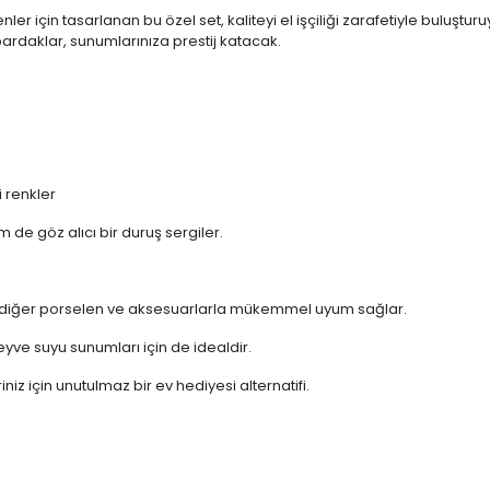
 için tasarlanan bu özel set, kaliteyi el işçiliği zarafetiyle buluşturu
u bardaklar, sunumlarınıza prestij katacak.
i renkler
de göz alıcı bir duruş sergiler.
daki diğer porselen ve aksesuarlarla mükemmel uyum sağlar.
eyve suyu sunumları için de idealdir.
niz için unutulmaz bir ev hediyesi alternatifi.