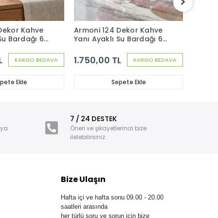
Dekor Kahve
Armoni 124 Dekor Kahve
Armoni
Su Bardağı 6
Yanı Ayaklı Su Bardağı 6
Yanı A
Adet
Adet
L
1.750,00 TL
1.750
KARGO BEDAVA
KARGO BEDAVA
pete Ekle
Sepete Ekle
i
7 / 24 DESTEK
nya
Öneri ve şikayetlerinizi bize
iletebilirsiniz.
Bize Ulaşın
Hafta içi ve hafta sonu 09.00 - 20.00
saatleri arasında
her türlü soru ve sorun için bize