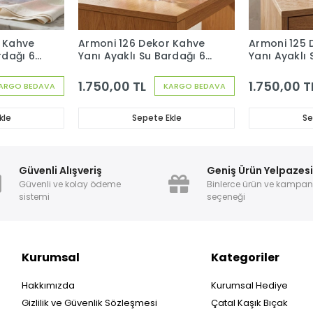
r Kahve
Armoni 126 Dekor Kahve
Armoni 125 
rdağı 6
Yanı Ayaklı Su Bardağı 6
Yanı Ayaklı 
Adet
Adet
1.750,00 TL
1.750,00 T
ARGO BEDAVA
KARGO BEDAVA
kle
Sepete Ekle
Se
Güvenli Alışveriş
Geniş Ürün Yelpazes
Güvenli ve kolay ödeme
Binlerce ürün ve kampa
sistemi
seçeneği
Kurumsal
Kategoriler
Hakkımızda
Kurumsal Hediye
Gizlilik ve Güvenlik Sözleşmesi
Çatal Kaşık Bıçak