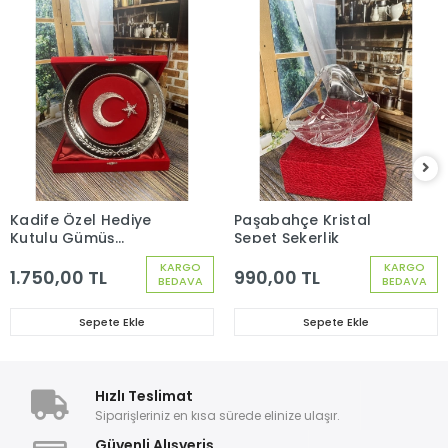
Kadife Özel Hediye
Paşabahçe Kristal
Kutulu Gümüş
Sepet Şekerlik
Yuvarlak Tabakta
KARGO
KARGO
Filografi Ay Yıldız Obje
1.750,00 TL
990,00 TL
BEDAVA
BEDAVA
25 cm
Sepete Ekle
Sepete Ekle
Hızlı Teslimat
Siparişleriniz en kısa sürede elinize ulaşır.
Güvenli Alışveriş