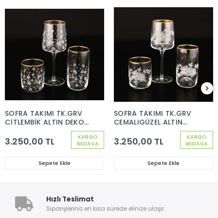
SOFRA TAKIMI TK.GRV
SOFRA TAKIMI TK.GRV
ÇİTLEMBİK ALTIN DEKOR
CEMALIGÜZEL ALTIN
(112-805-229) 18
DEKOR (112-805-229)
KARGO
KARGO
PARÇA 6 KİŞİLİK
18 PARÇA 6 KİŞİLİK
3.250,00 TL
3.250,00 TL
BEDAVA
BEDAVA
Sepete Ekle
Sepete Ekle
Hızlı Teslimat
Siparişleriniz en kısa sürede elinize ulaşır.