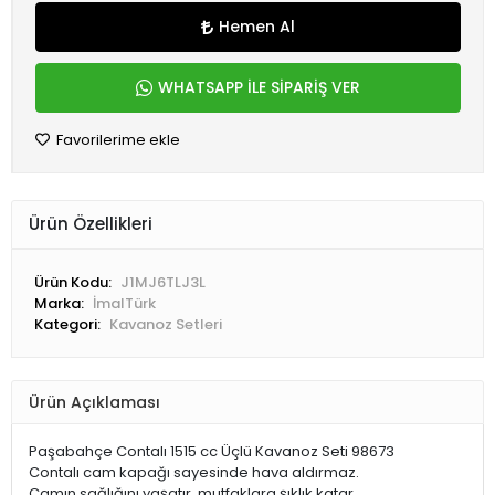
Hemen Al
WHATSAPP İLE SİPARİŞ VER
Favorilerime ekle
Ürün Özellikleri
Ürün Kodu:
J1MJ6TLJ3L
Marka:
İmalTürk
Kategori:
Kavanoz Setleri
Ürün Açıklaması
Paşabahçe Contalı 1515 cc Üçlü Kavanoz Seti 98673
Contalı cam kapağı sayesinde hava aldırmaz.
Camın sağlığını yaşatır, mutfaklara şıklık katar.