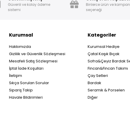
Güvenli ve kolay ödeme
Binlerce ürün ve kampa
sistemi
seçeneği
Kurumsal
Kategoriler
Hakkımızda
Kurumsal Hediye
Gizlilik ve Güvenlik Sözleşmesi
Çatal Kaşık Bıçak
Mesafeli Satış Sözleşmesi
Sofra&Çeyiz Bardak Se
İptal İade Koşulları
Fincan&Fincan Takımı
İletişim
Çay Setleri
Sıkça Sorulan Sorular
Bardak
Sipariş Takip
Seramik & Porselen
Havale Bildirimleri
Diğer