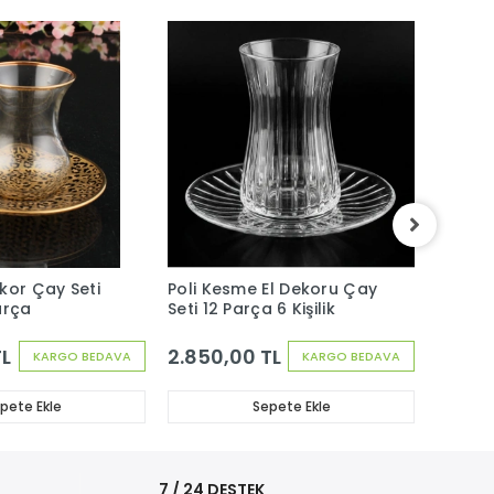
kor Çay Seti
Poli Kesme El Dekoru Çay
Iconic
Parça
Seti 12 Parça 6 Kişilik
Seti 12
TL
2.850,00 TL
1.950
KARGO BEDAVA
KARGO BEDAVA
pete Ekle
Sepete Ekle
i
7 / 24 DESTEK