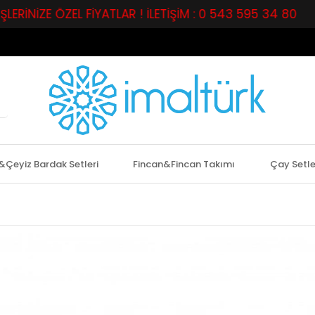
E ÖZEL FİYATLAR ! İLETİŞİM : 0 543 595 34 80
PERA
&Çeyiz Bardak Setleri
Fincan&Fincan Takımı
Çay Setle