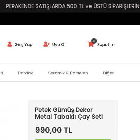
KENDE SATIŞLARDA 500 TL ve ÜSTÜ SİPARİŞLERİNİZE Ü
0
Giriş Yap
Üye Ol
Sepetim
ri
Bardak
Seramik & Porselen
Diğer
Petek Gümüş Dekor
Metal Tabaklı Çay Seti
990,00 TL