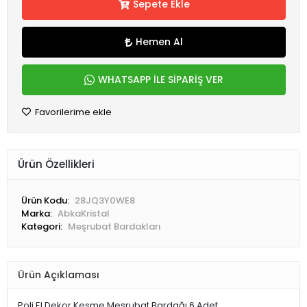
Sepete Ekle
Hemen Al
WHATSAPP İLE SİPARİŞ VER
Favorilerime ekle
Ürün Özellikleri
Ürün Kodu:
28JQ3Y0WE8
Marka:
AbkaKristal
Kategori:
Meşrubat Bardakları
Ürün Açıklaması
Poli El Dekor Kesme Meşrubat Bardağı 6 Adet