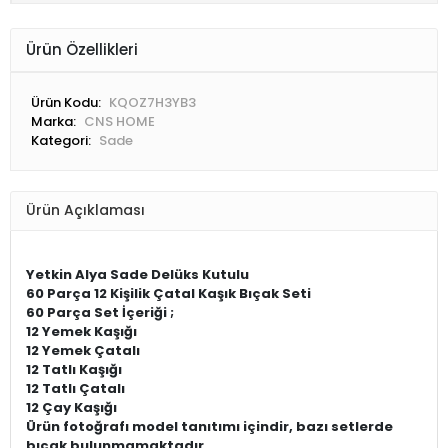
Ürün Özellikleri
Ürün Kodu:
KQOZ7H3YB3
Marka:
CNS HOME
Kategori:
Sade
Ürün Açıklaması
Yetkin
Alya Sade Delüks Kutulu
60 Parça 12 Kişilik Çatal Kaşık Bıçak Seti
60 Parça Set İçeriği ;
12 Yemek Kaşığı
12 Yemek Çatalı
12 Tatlı Kaşığı
12 Tatlı Çatalı
12 Çay Kaşığı
Ürün fotoğrafı model tanıtımı içindir, bazı setlerde
bıçak bulunmamaktadır.