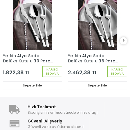
Yetkin Alya Sade
Yetkin Alya Sade
Delüks Kutulu 30 Parça
Delüks Kutulu 36 Parça
6 Kişilik Çatal Kaşık
6 Kişilik Çatal Kaşık
KARGO
KARGO
Seti
Bıçak Seti
1.822,38 TL
2.462,38 TL
BEDAVA
BEDAVA
Sepete Ekle
Sepete Ekle
Hızlı Teslimat
Siparişleriniz en kısa sürede elinize ulaşır.
Güvenli Alışveriş
Güvenli ve kolay ödeme sistemi