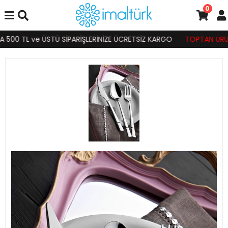
0
500 TL ve ÜSTÜ SİPARİŞLERİNİZE ÜCRETSİZ KARGO
TOPTAN ÜRÜN S