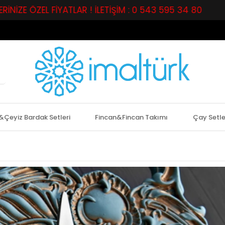
FİYATLAR ! İLETİŞİM : 0 543 595 34 80
PERAKENDE 
&Çeyiz Bardak Setleri
Fincan&Fincan Takımı
Çay Setle