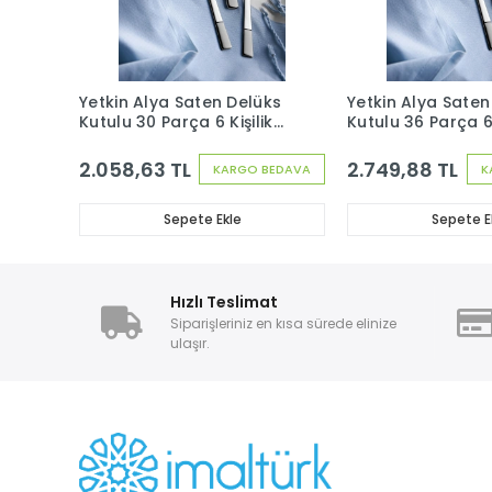
Yetkin Alya Saten Delüks
Yetkin Alya Saten
Kutulu 30 Parça 6 Kişilik
Kutulu 36 Parça 6 
Çatal Kaşık Seti
Çatal Kaşık Bıçak
2.058,63 TL
2.749,88 TL
KARGO BEDAVA
K
Sepete Ekle
Sepete E
Hızlı Teslimat
Siparişleriniz en kısa sürede elinize
ulaşır.