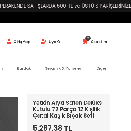
SATIŞLARDA 500 TL ve ÜSTÜ SİPARİŞLERİNİZE ÜCRETSİZ
0
Giriş Yap
Üye Ol
Sepetim
ri
Bardak
Seramik & Porselen
Diğer
Yetkin Alya Saten Delüks
Kutulu 72 Parça 12 Kişilik
Çatal Kaşık Bıçak Seti
5.287,38 TL