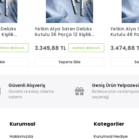
 Delüks
Yetkin Alya Saten Delüks
Yetkin Alya
Kişilik
Kutulu 36 Parça 12 Kişilik
Kutulu 48 Par
 Seti
Çatal Kaşık Bıçak Seti
Çatal Kaşık 
3.349,88 TL
3.474,88 
ARGO BEDAVA
KARGO BEDAVA
kle
Sepete Ekle
Se
Güvenli Alışveriş
Geniş Ürün Yelpazes
Güvenli ve kolay ödeme
Binlerce ürün ve kampa
sistemi
seçeneği
Kurumsal
Kategoriler
Hakkımızda
Kurumsal Hediye