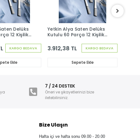
 Saten Delüks
Yetkin Alya Saten Delüks
Yetkin
ça 12 Kişilik
Kutulu 60 Parça 12 Kişilik
Kutulu 
Seti
Çatal Kaşık Seti
Çatal 
TL
3.912,38 TL
6.637
KARGO BEDAVA
KARGO BEDAVA
pete Ekle
Sepete Ekle
i
7 / 24 DESTEK
nya
Öneri ve şikayetlerinizi bize
iletebilirsiniz.
Bize Ulaşın
Hafta içi ve hafta sonu 09.00 - 20.00