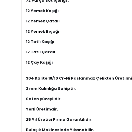
72 Parça Set İçeriği ;
12 Yemek Kaşığı
12 Yemek Çatalı
12 Yemek Bıçağı
12 Tatlı Kaşığı
12 Tatlı Çatalı
12 Çay Kaşığı
304 Kalite 18/10 Cr-Ni Paslanmaz Çelikten Üretilmiş
3 mm Kalınlığa Sahiptir.
Saten yüzeylidir.
Yerli Üretimdir.
25 Yıl Üretici Firma Garantilidir.
Bulaşık Makinesinde Yıkanabilir.