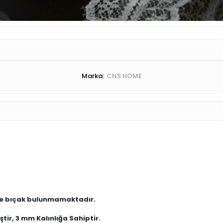
Marka:
CNS HOME
erde bıçak bulunmamaktadır.
tir, 3 mm Kalınlığa Sahiptir.