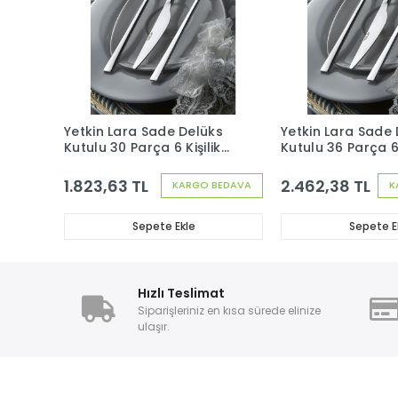
Yetkin Lara Sade Delüks
Yetkin Lara Sade
Kutulu 30 Parça 6 Kişilik
Kutulu 36 Parça 6 
Çatal Kaşık Seti
Çatal Kaşık Bıçak
1.823,63 TL
2.462,38 TL
KARGO BEDAVA
K
Sepete Ekle
Sepete E
Hızlı Teslimat
Siparişleriniz en kısa sürede elinize
ulaşır.