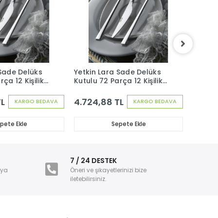
 Sade Delüks
Yetkin Lara Sade Delüks
Yetkin
ça 12 Kişilik
Kutulu 72 Parça 12 Kişilik
Kutulu 
Seti
Çatal Kaşık Bıçak Seti
Çatal 
TL
4.724,88 TL
5.962
KARGO BEDAVA
KARGO BEDAVA
pete Ekle
Sepete Ekle
i
7 / 24 DESTEK
nya
Öneri ve şikayetlerinizi bize
iletebilirsiniz.