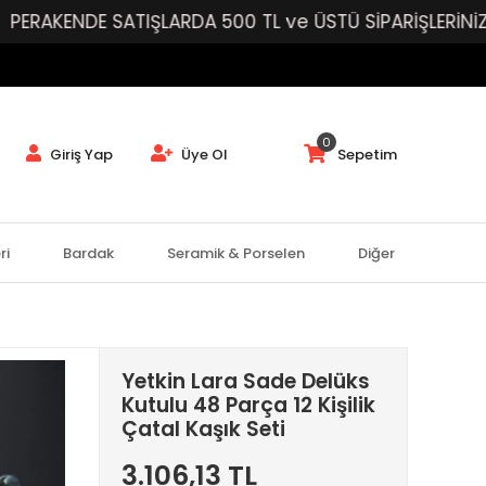
DE SATIŞLARDA 500 TL ve ÜSTÜ SİPARİŞLERİNİZE ÜCRET
0
Giriş Yap
Üye Ol
Sepetim
ri
Bardak
Seramik & Porselen
Diğer
Yetkin Lara Sade Delüks
Kutulu 48 Parça 12 Kişilik
Çatal Kaşık Seti
3.106,13 TL