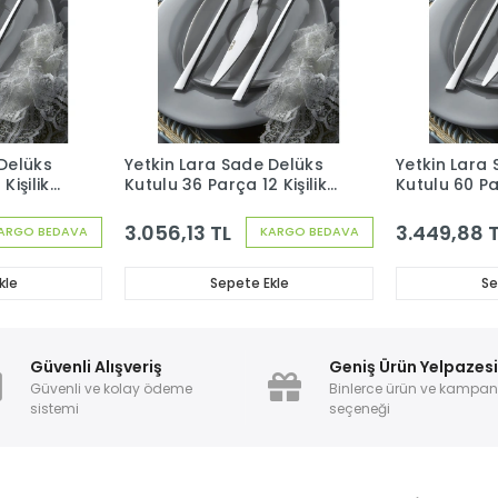
 Delüks
Yetkin Lara Sade Delüks
Yetkin Lara
Kişilik
Kutulu 36 Parça 12 Kişilik
Kutulu 60 Par
 Seti
Çatal Kaşık Bıçak Seti
Çatal Kaşık 
3.056,13 TL
3.449,88 
ARGO BEDAVA
KARGO BEDAVA
kle
Sepete Ekle
Se
Güvenli Alışveriş
Geniş Ürün Yelpazes
Güvenli ve kolay ödeme
Binlerce ürün ve kampa
sistemi
seçeneği