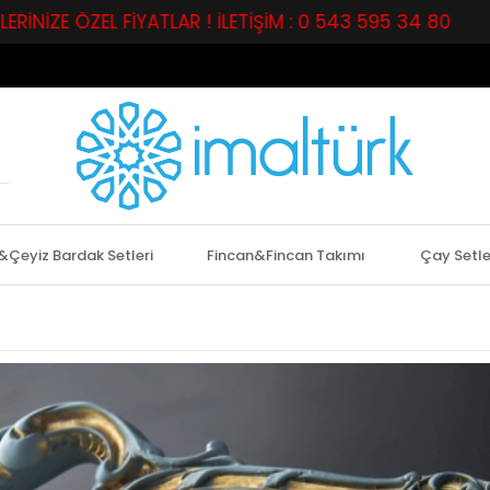
EL FİYATLAR ! İLETİŞİM : 0 543 595 34 80
PERAKEN
&Çeyiz Bardak Setleri
Fincan&Fincan Takımı
Çay Setle