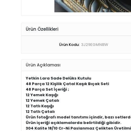
Ürün Özellikleri
Ürün Kodu:
3J29EGMNBW
Ürün Açıklaması
Yetkin
Lara Sade Delüks Kutulu
48 Parça 12 Kişilik Çatal Kaşık Bıçak Seti
48 Parça Set İçeriği ;
12 Yemek Kaşığı
12 Yemek Çatalı
12 Tatlı Kaşığı
12 Tatlı Çatalı
Ürün fotoğrafı model tanıtımı içindir, bazı setl
Ürün içeriği açıklamalarda belirtildiği gibidir.
304 Kalite 18/10 Cr-Ni Paslanmaz Çelikten Üretilmiş