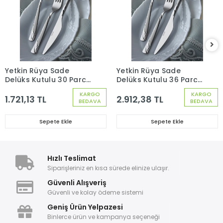
Yetkin Rüya Sade
Yetkin Rüya Sade
Delüks Kutulu 30 Parça
Delüks Kutulu 36 Parça
6 Kişilik Çatal Kaşık
12 Kişilik Çatal Kaşık
KARGO
KARGO
Seti
Bıçak Seti
1.721,13 TL
2.912,38 TL
BEDAVA
BEDAVA
Sepete Ekle
Sepete Ekle
Hızlı Teslimat
Siparişleriniz en kısa sürede elinize ulaşır.
Güvenli Alışveriş
Güvenli ve kolay ödeme sistemi
Geniş Ürün Yelpazesi
Binlerce ürün ve kampanya seçeneği