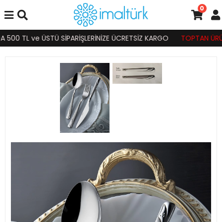
0
500 TL ve ÜSTÜ SİPARİŞLERİNİZE ÜCRETSİZ KARGO
TOPTAN ÜRÜN S