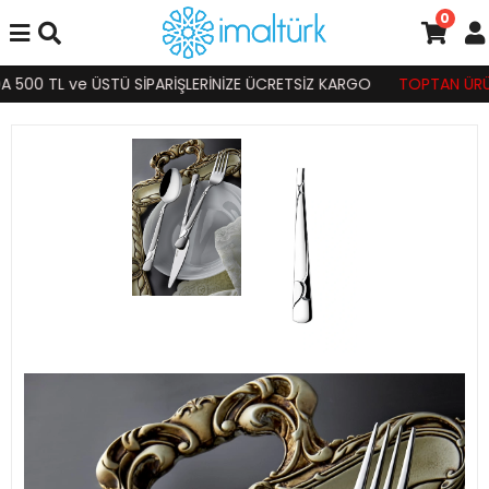
0
500 TL ve ÜSTÜ SİPARİŞLERİNİZE ÜCRETSİZ KARGO
TOPTAN ÜRÜN S