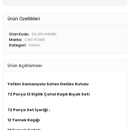
Sepete Ekle
Hemen Al
WHATSAPP İLE SİPARİŞ VER
Favorilerime ekle
Ürün Özellikleri
Ürün Kodu:
EXLWU480BK
Marka:
CNS HOME
Kategori:
Saten
Ürün Açıklaması