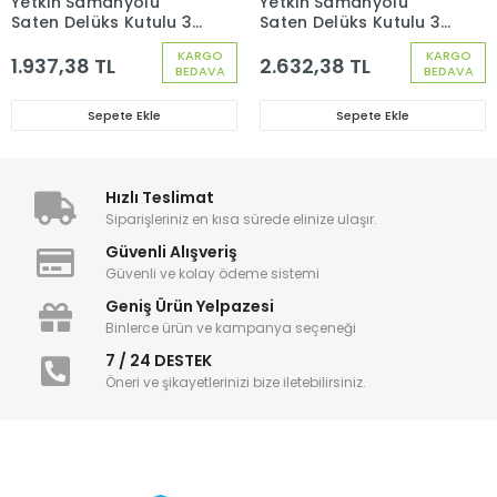
Yetkin Samanyolu
Yetkin Samanyolu
Saten Delüks Kutulu 30
Saten Delüks Kutulu 36
Parça 6 Kişilik Çatal
Parça 6 Kişilik Çatal
KARGO
KARGO
Kaşık Seti
Kaşık Bıçak Seti
1.937,38 TL
2.632,38 TL
BEDAVA
BEDAVA
Sepete Ekle
Sepete Ekle
Hızlı Teslimat
Siparişleriniz en kısa sürede elinize ulaşır.
Güvenli Alışveriş