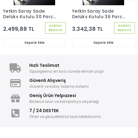
Yetkin Saray Sade
Yetkin Saray Sade
Delüks Kutulu 30 Parça
Delüks Kutulu 36 Parça
6 Kişilik Çatal Kaşık
6 Kişilik Çatal Kaşık
KARGO
KARGO
Seti
Bıçak Seti
2.499,88 TL
3.342,38 TL
BEDAVA
BEDAVA
Sepete Ekle
Sepete Ekle
Hızlı Teslimat
Siparişleriniz en kısa sürede elinize ulaşır.
Güvenli Alışveriş
Güvenli ve kolay ödeme sistemi
Geniş Ürün Yelpazesi
Binlerce ürün ve kampanya seçeneği
7 / 24 DESTEK
Öneri ve şikayetlerinizi bize iletebilirsiniz.