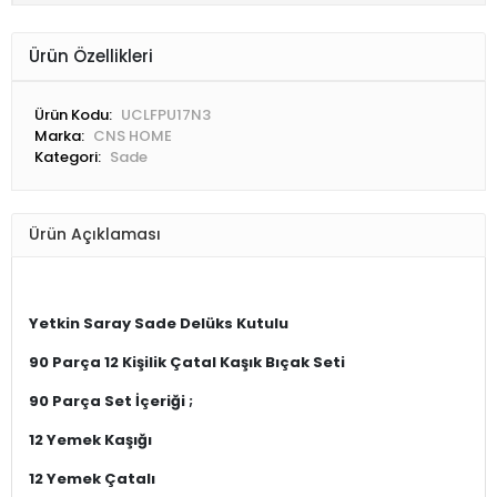
Ürün Özellikleri
Ürün Kodu:
UCLFPU17N3
Marka:
CNS HOME
Kategori:
Sade
Ürün Açıklaması
Yetkin
Saray Sade Delüks Kutulu
90 Parça 12 Kişilik Çatal Kaşık Bıçak Seti
90 Parça Set İçeriği ;
12 Yemek Kaşığı
12 Yemek Çatalı