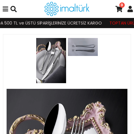
0
500 TL ve ÜSTÜ SİPARİŞLERİNİZE ÜCRETSİZ KARGO
TOPTAN ÜRÜN Sİ