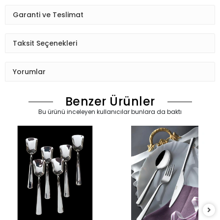
12 Tatlı Bıçağı
12 Çay Kaşığı
304 Kalite 18/10 Cr-Ni Paslanmaz Çelikten Üretilmiştir.
2.5 mm Kalınlığa Sahiptir.
Yerli Üretimdir.
25 Yıl Üretici Firma Garantilidir.
Bulaşık Makinesinde Yıkanabilir.
Garanti ve Teslimat
Taksit Seçenekleri
Yorumlar