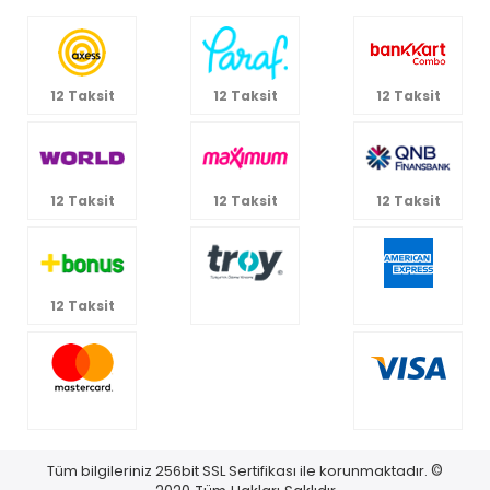
%100 Güvenli Ödeme
Yıllardır yüksek kalite ve uygun fiyat seçenekleriyle
binlerce ürünü sizlere sunmaktan gurur duyuyoruz.
Kurumsal
Kategoriler
Bize Ulaşın
12 Taksit
12 Taksit
12 Taksit