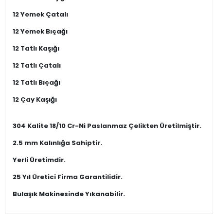
Ürün Kodu:
0U0B4UWZ1E
Marka:
CNS HOME
Kategori:
Sade
Ürün Açıklaması
Yetkin
Venüs Sade Delüks Kutulu
84 Parça 12 Kişilik Çatal Kaşık Bıçak Seti
84 Parça Set İçeriği ;
12 Yemek Kaşığı
12 Yemek Çatalı
12 Yemek Bıçağı
12 Tatlı Kaşığı
12 Tatlı Çatalı