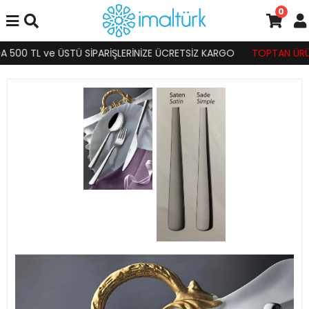
0
500 TL ve ÜSTÜ SİPARİŞLERİNİZE ÜCRETSİZ KARGO
TOPTAN ÜRÜN S