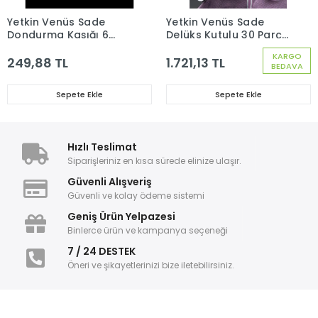
Benzer Ürünler
Bu ürünü inceleyen kullanıcılar bunlara da baktı
Yetkin Venüs Sade
Yetkin Venüs Sade
Dondurma Kaşığı 6
Delüks Kutulu 30 Parça
Adet
6 Kişilik Çatal Kaşık
KARGO
Seti
249,88 TL
1.721,13 TL
BEDAVA
Sepete Ekle
Sepete Ekle