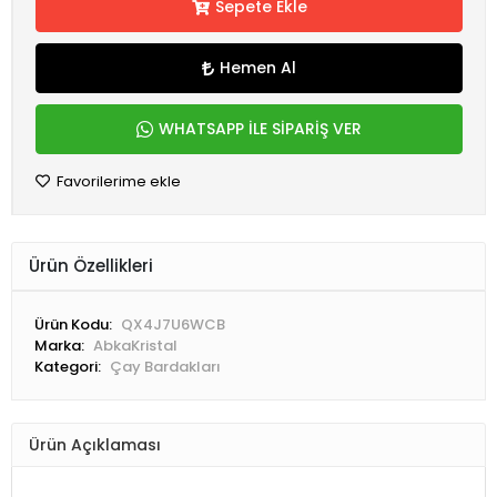
Sepete Ekle
Hemen Al
WHATSAPP İLE SİPARİŞ VER
Favorilerime ekle
Ürün Özellikleri
Ürün Kodu:
QX4J7U6WCB
Marka:
AbkaKristal
Kategori:
Çay Bardakları
Ürün Açıklaması