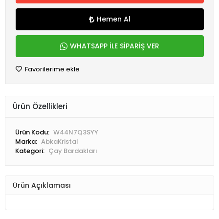
Hemen Al
WHATSAPP İLE SİPARİŞ VER
Favorilerime ekle
Ürün Özellikleri
Ürün Kodu:
W44N7Q3SYY
Marka:
AbkaKristal
Kategori:
Çay Bardakları
Ürün Açıklaması