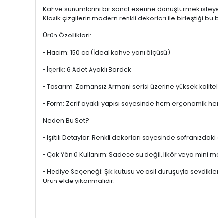
Kahve sunumlarını bir sanat eserine dönüştürmek isteyenler
Klasik çizgilerin modern renkli dekorları ile birleştiği b
Ürün Özellikleri:
• Hacim: 150 cc (İdeal kahve yanı ölçüsü)
• İçerik: 6 Adet Ayaklı Bardak
• Tasarım: Zamansız Armoni serisi üzerine yüksek kalitel
• Form: Zarif ayaklı yapısı sayesinde hem ergonomik hem 
Neden Bu Set?
• Işıltılı Detaylar: Renkli dekorları sayesinde sofranız
• Çok Yönlü Kullanım: Sadece su değil, likör veya mini m
• Hediye Seçeneği: Şık kutusu ve asil duruşuyla sevdikleri
Ürün elde yıkanmalıdır.