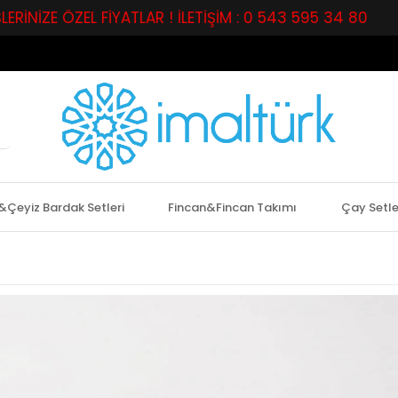
 ÖZEL FİYATLAR ! İLETİŞİM : 0 543 595 34 80
PERA
&Çeyiz Bardak Setleri
Fincan&Fincan Takımı
Çay Setle