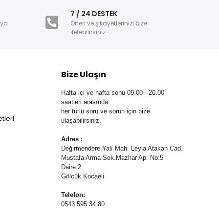
i
7 / 24 DESTEK
nya
Öneri ve şikayetlerinizi bize
iletebilirsiniz.
Bize Ulaşın
Hafta içi ve hafta sonu 09.00 - 20.00
saatleri arasında
her türlü soru ve sorun için bize
tleri
ulaşabilirsiniz.
Adres :
Değirmendere Yalı Mah. Leyla Atakan Cad.
Mustafa Arma Sok.Mazhar Ap. No:5
Daire:2
Gölcük Kocaeli
Telefon:
0543 595 34 80