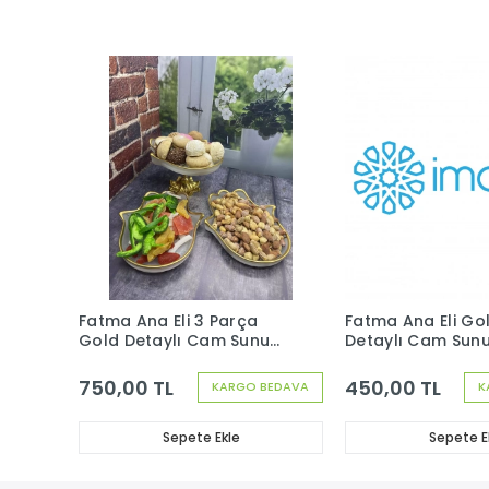
Fatma Ana Eli 3 Parça
Fatma Ana Eli Go
Gold Detaylı Cam Sunum
Detaylı Cam Sun
Set 1 Metal Gold Ayaklı 2
Metal Gold Ayakl
Düz Sunumluk
750,00 TL
450,00 TL
KARGO BEDAVA
K
Sepete Ekle
Sepete E