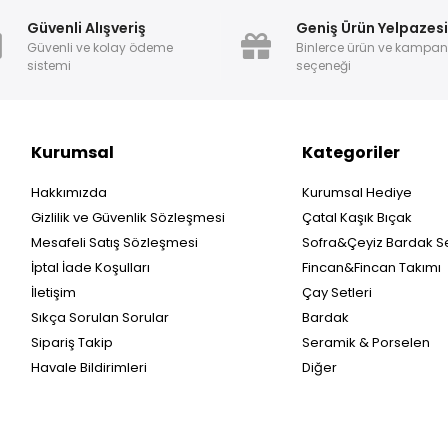
Güvenli Alışveriş
Geniş Ürün Yelpazes
Güvenli ve kolay ödeme
Binlerce ürün ve kampa
sistemi
seçeneği
Kurumsal
Kategoriler
Hakkımızda
Kurumsal Hediye
Gizlilik ve Güvenlik Sözleşmesi
Çatal Kaşık Bıçak
Mesafeli Satış Sözleşmesi
Sofra&Çeyiz Bardak Se
İptal İade Koşulları
Fincan&Fincan Takımı
İletişim
Çay Setleri
Sıkça Sorulan Sorular
Bardak
Sipariş Takip
Seramik & Porselen
Havale Bildirimleri
Diğer