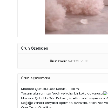
Ürün Özellikleri
Ürün Kodu:
54TFCUVJEE
Ürün Açıklaması
Mococo Çubuklu Oda Kokusu – 110 ml
Yaşam alanlarınıza ferah ve kalıcı bir koku dokunuşu
Mococo Çubuklu Oda Kokusu, özel formülü sayesinde 45 
Sağlığa zararlı kimyasal içermez; evinizde, ofisinizde ve
Öne Çıkan Özellikler: