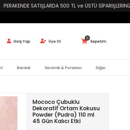
 SATIŞLARDA 500 TL ve ÜSTÜ SİPARİŞLERİNİZE ÜCRETSİ
0
Giriş Yap
Üye Ol
Sepetim
ri
Bardak
Seramik & Porselen
Diğer
Mococo Çubuklu
Dekoratif Ortam Kokusu
Powder (Pudra) 110 ml
45 Gün Kalıcı Etki