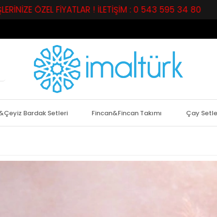
 FİYATLAR ! İLETİŞİM : 0 543 595 34 80
PERAKENDE
&Çeyiz Bardak Setleri
Fincan&Fincan Takımı
Çay Setle