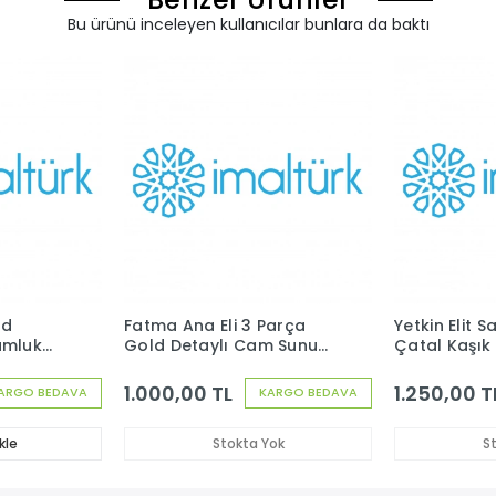
Bu ürünü inceleyen kullanıcılar bunlara da baktı
ld
Fatma Ana Eli 3 Parça
Yetkin Elit 
umluk
Gold Detaylı Cam Sunum
Çatal Kaşık
ı
Set 3 Metal Gold Ayaklı
1.000,00 TL
1.250,00 T
ARGO BEDAVA
KARGO BEDAVA
kle
Stokta Yok
S