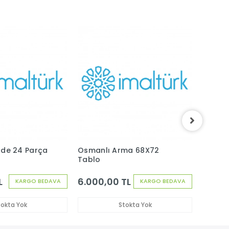
Sade 24 Parça
Osmanlı Arma 68X72
Mococ
Tablo
Dekora
Ocean 
Kalıcı E
L
6.000,00 TL
280,0
KARGO BEDAVA
KARGO BEDAVA
tokta Yok
Stokta Yok