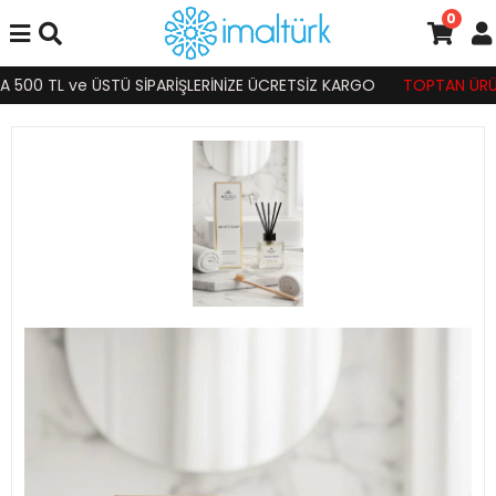
0
500 TL ve ÜSTÜ SİPARİŞLERİNİZE ÜCRETSİZ KARGO
TOPTAN ÜRÜN S