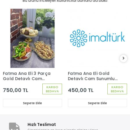
Bu ürünü inceleyen kullanıcılar bunlara da baktı
Fatma Ana Eli 3 Parça
Fatma Ana Eli Gold
Gold Detaylı Cam
Detaylı Cam Sunumluk
Sunum Set 1 Metal
Metal Gold Ayaklı
KARGO
KARGO
Gold Ayaklı 2 Düz
750,00 TL
450,00 TL
BEDAVA
BEDAVA
Sunumluk
Sepete Ekle
Sepete Ekle
Hızlı Teslimat