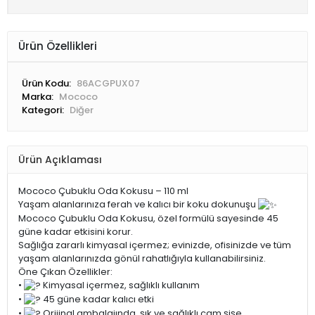
Ürün Özellikleri
Ürün Kodu:
86ACGPUX07
Marka:
Mococo
Kategori:
Diğer
Ürün Açıklaması
Mococo Çubuklu Oda Kokusu – 110 ml
Yaşam alanlarınıza ferah ve kalıcı bir koku dokunuşu
Mococo Çubuklu Oda Kokusu, özel formülü sayesinde 45
güne kadar etkisini korur.
Sağlığa zararlı kimyasal içermez; evinizde, ofisinizde ve tüm
yaşam alanlarınızda gönül rahatlığıyla kullanabilirsiniz.
Öne Çıkan Özellikler:
•
Kimyasal içermez, sağlıklı kullanım
•
45 güne kadar kalıcı etki
•
Orijinal ambalajında, şık ve sağlıklı cam şişe