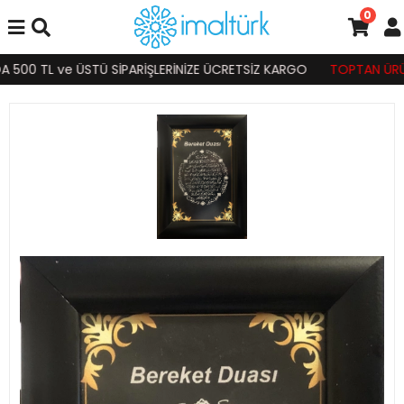
0
500 TL ve ÜSTÜ SİPARİŞLERİNİZE ÜCRETSİZ KARGO
TOPTAN ÜRÜN S