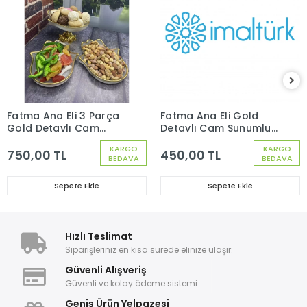
Fatma Ana Eli 3 Parça
Fatma Ana Eli Gold
Gold Detaylı Cam
Detaylı Cam Sunumluk
Sunum Set 1 Metal
Metal Gold Ayaklı
KARGO
KARGO
Gold Ayaklı 2 Düz
750,00 TL
450,00 TL
BEDAVA
BEDAVA
Sunumluk
Sepete Ekle
Sepete Ekle
Hızlı Teslimat
Siparişleriniz en kısa sürede elinize ulaşır.
Güvenli Alışveriş
Güvenli ve kolay ödeme sistemi
Geniş Ürün Yelpazesi