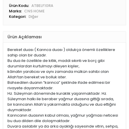
Ürün Kodu:
ATBELF10RA
Marka:
CNS HOME
Kategori:
Diğer
Ürün Açıklaması
Bereket duası ( Karınca duası ) oldukça önemli özelliklere
sahip olan bir duadır.
Bu dua ile özellikle de kıtlık, maddi sıkıntı ve borç gibi
durumlardan kurtulmayı dileyen kişiler,
kâinatın yaratıcısı ve aynı zamanda mülkün sahibi olan
Allah’tan bereket ve bolluk ister.
Bahsedilen duanın “karınca” şeklinde ifade edilmesi bir
rivayete dayanmaktadır.
Hz. Süleyman döneminde kuraklık yaşanmaktadır. Hz.
Süleyman halkı ile beraber yağmur duasına gittiği sırada,
bir karıncanın Allah’a yakarmakta olduğunu ve dua ettiğini
duymaktadır.
Karıncanın duasının kabul olması, yağmur yağması neticesi
bu dua dilden dile dolaşmaktadır.
Duvara asılabilir ya da arka ayaklığı sayesinde vitrin, sehpa,